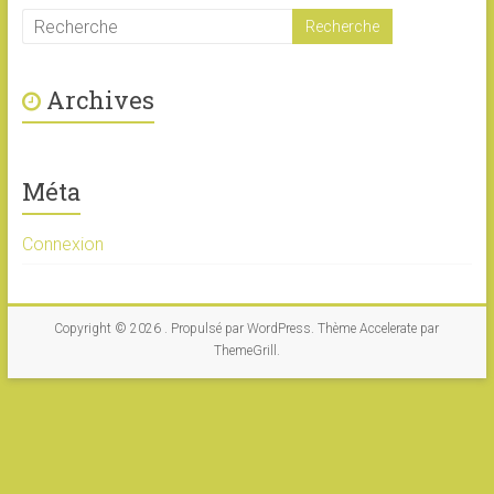
Archives
Méta
Connexion
Copyright © 2026
. Propulsé par
WordPress
. Thème Accelerate par
ThemeGrill
.